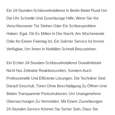
Lösungen. In Den Meisten Fällen Entfernen Wir Das
Abgebrochene Stück Mit Speziellem Werkzeug, Um Den
Schließzylinder Intakt Zu Lassen. Falls Erforderlich,
Tauschen Wir Den Schließzylinder Professionell Aus. Unsere
Gut Ausgestatteten Monteure Haben Eine Breite Auswahl An
Schließzylindern Dabei, Um Ihre Tür Sofort Zu Sichern. Bei
Jedem Neuen Schließzylinder Gibt Es Mindestens Drei
Neue Schlüssel.
24H Schlüsselnotdienst
Qualifiziertes Personal
Türöffnung ohne Schäden
Beschädigungsfreie Türöffnung
Entfernung vom Abgebrochenen Schlüssel