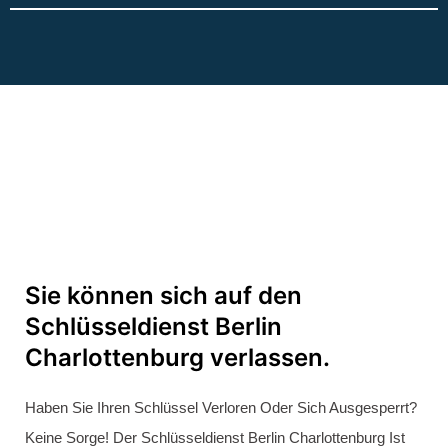
Von 15 Bis 40 Minuten Bei Ihnen Vor Ort Und Helfen Ihnen
Professionell Weiter.
Beschädigungsfreie Türöffnung In 90 % Der Fälle
Unsere Experten Öffnen Ihre Tür In 90 % Der Fälle, Ohne
Das Schloss Zu Beschädigen. Sollte Eine Zerstörungsfreie
Türöffnung Nicht Möglich Sein, Bieten Wir Ihnen Hochwertige
Ersatzschlösser Zu Günstigen Preisen An – Bereits Ab 15
Euro.
Transparente Kosten Und Faire Preise
Beim Schlüsseldienst Berlin Charlottenburg Legen Wir
Großen Wert Auf Transparente Preise. Sie Wissen Genau,
Welche Kosten Auf Sie Zukommen Und Wofür Sie Bezahlen.