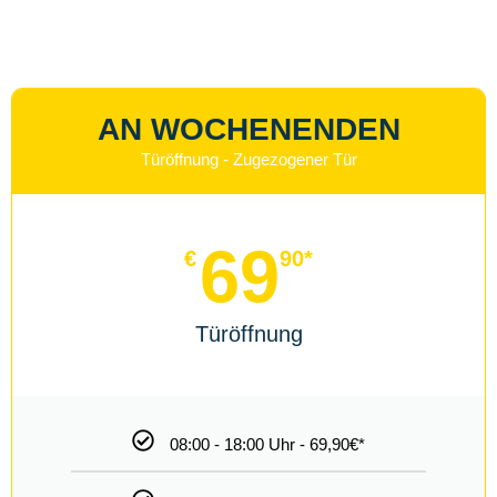
Mehrwertsteuer Von 19%. Die Zusätzlichen Anfahrtskosten
Für Berlin Können Sie Bitte Telefonisch Erfragen, Sobald Sie
Ihren Auftrag Erteilen. Bitte Beachten Sie, Dass Bei Schäden
Am Riegel, Defekten Türschlössern Oder Umfangreicheren
Arbeiten Die Preise Variieren Können. Schließzylinder Und
Einsteckschlösser Sind Ab Einem Preis Von 29 € Erhältlich.
INHALTSVERZEICHNIS
Warum Schlüsseldienst NEXT?
Schlüsseldienst Berlin Kosten
Anfahrtkosten ?
Next Schlüsseldienst Berlin
Tür zugefallen ?