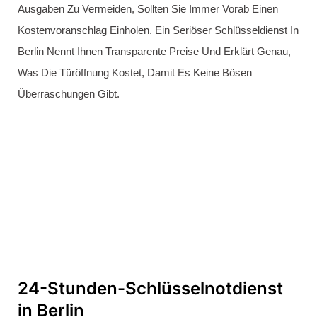
Nicht Nur Zeitnahe Reaktionszeiten, Sondern Auch
Professionelle Und Effiziente Lösungen. Die Techniker Sind
Darauf Geschult, Türen Ohne Beschädigung Zu Öffnen Und
Bieten Transparente Preisstrukturen, Um Unangenehme
Überraschungen Zu Vermeiden. Mit Einem Zuverlässigen
24-Stunden-Service Können Sie Sicher Sein, Dass Sie
Jederzeit Zugang Zu Ihrem Zuhause Oder Büro Erhalten Und
Auf Kompetente Unterstützung Zählen Können.
Schlüssel abgebrochen - was
tun?
Bei Schlüsselbruch Ist Der NEXT Schlüsseldienst Berlin
Sofort Zur Stelle! Wir Bieten Schnelle Und Kostengünstige