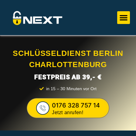
Zum
Inhalt
Me
springen
SCHLÜSSELDIENST BERLIN
CHARLOTTENBURG
FESTPREIS AB 39,- €
in 15 – 30 Minuten vor Ort
0176 328 757 14
Jetzt anrufen!