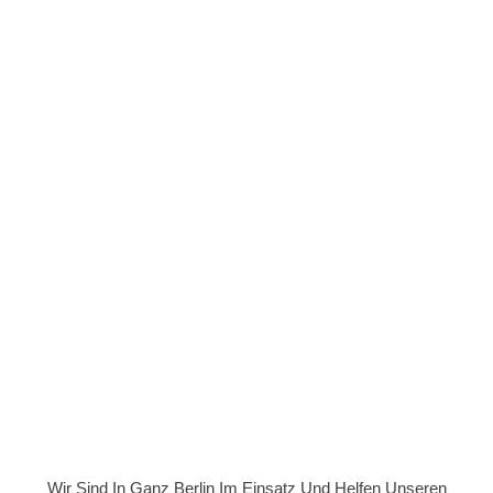
Kunden Seit Jahren Schnell Und Zuverlässig, Wieder In Ihre
Vier Wände Zu Kommen.
Rufen Sie Uns Einfach An, Und Einer Unserer
Schlüsseldienst-Experten Ist In Nur 15 Bis 30 Minuten Bei
Ihnen.
0176 328 757 14
Jetzt anrufen!
Unser faires
Preisversprechen