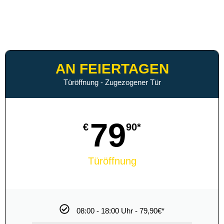
AN WOCHENENDEN
Türöffnung - Zugezogener Tür
69
€
90*