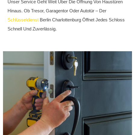
Geben, Wie Sie Sich Effektiv Vor Einem Einbruch Schützen.
Ein Weit Verbreiteter Irrtum Ist, Dass Einbrüche
Hauptsächlich Nachts Passieren. Tatsächlich Schlagen Täter
Häufig Am Frühen Abend Zu, Wenn Die Konzentration
Nachlässt Und Türen Unbewusst Offen Stehen.
Ein Einbrecher Braucht Oft Nur Wenige Minuten, Um Eine
Wohnung Zu Betreten Und Wertvolle Gegenstände Zu
Stehlen.
Diese
Dämmerungseinbrüche
Lassen Sich Jedoch Leicht
Verhindern. Schon Kleine Maßnahmen, Wie Eine
Geschlossene Tür, Können Einen Einbruch Erschweren.
Wird Die Tür Zusätzlich Durch Eine Sicherheitskette