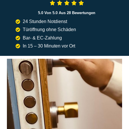
Verschiedenen Faktoren Ab, Wie Dem Schlüsseldienst, Der
Uhrzeit Und Der Art Der Tür. Tagsüber Liegen Die Preise
Normalerweise Zwischen 60 Und 100 Euro.
In Der Nacht, An Wochenenden Oder Feiertagen Können Die
Kosten Auf 100 Bis 150 Euro Steigen. Um Unerwartete
Ausgaben Zu Vermeiden, Sollten Sie Immer Vorab Einen
Kostenvoranschlag Einholen. Ein Seriöser Schlüsseldienst In
Berlin Nennt Ihnen Transparente Preise Und Erklärt Genau,
Was Die Türöffnung Kostet, Damit Es Keine Bösen
Überraschungen Gibt.