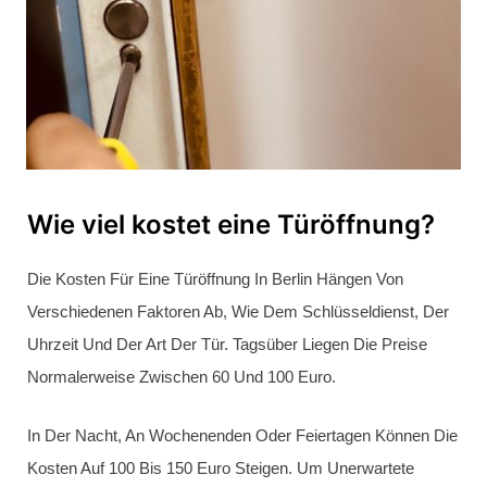
24-Stunden-Schlüsselnotdienst
in Berlin
Ein 24-Stunden-Schlüsselnotdienst In Berlin Bietet Rund Um
Die Uhr Schnelle Und Zuverlässige Hilfe, Wenn Sie Vor
Verschlossener Tür Stehen Oder Ein Schlossproblem
Haben. Egal, Ob Es Mitten In Der Nacht, Am Wochenende
Oder An Einem Feiertag Ist, Ein Solcher Service Ist Immer
Verfügbar, Um Ihnen In Notfällen Schnell Beizustehen.
Ein Echter 24-Stunden-Schlüsselnotdienst Gewährleistet