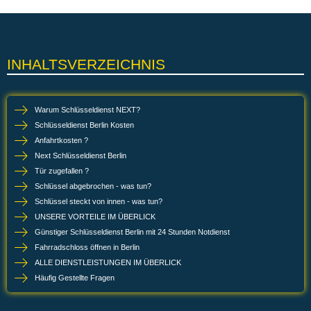
Sie können sich auf den
Schlüsseldienst Berlin
Charlottenburg verlassen.
Haben Sie Ihren Schlüssel Verloren Oder Sich Ausgesperrt?
Keine Sorge! Der Schlüsseldienst Berlin Charlottenburg Ist
Rund Um Die Uhr Für Sie Da. Egal Ob Tag Oder Nacht,
Unser 24-Stunden-Service Sorgt Dafür, Dass Sie Schnell
Wieder In Ihre Wohnung Oder Ihr Haus Gelangen.
Schnelle Hilfe – In 15 Bis 30 Minuten Vor Ort
Sobald Sie Den Schlüsseldienst Berlin Charlottenburg
Anrufen, Machen Sich Unsere Erfahrenen Partner
Umgehend Auf Den Weg. In Der Regel Sind Sie Innerhalb