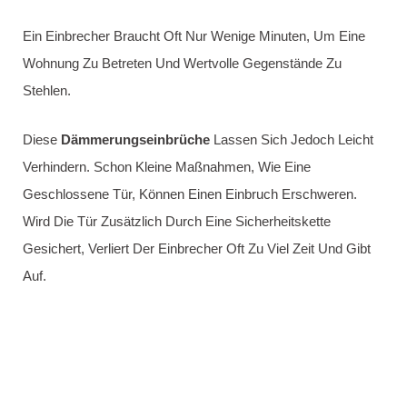
Abgestimmt Sind. Unser Schlüsseldienst In Berlin
Charlottenburg Bietet Umfassende Beratung Und Installation
Moderner Alarmanlagen, Um Sie Und Ihre Familie Effektiv
Vor Einbrüchen Zu Schützen.
Wir Erstellen Ein Sicherheitskonzept Nach Ihren Wünschen,
Das Alle Aspekte Des Einbruchschutzes Berücksichtigt.
Dabei Analysieren Wir Die Spezifischen Gegebenheiten Ihrer
Immobilie Und Integrieren Fortschrittliche Technologien, Die
Sie Jederzeit Über Potenzielle Gefahren Informieren.
Unser Team Entwickelt Individuelle Sicherheitsstrategien, Die
Verschiedene Elemente Wie Bewegungsmelder,
Überwachungskameras Und Notrufsysteme Kombinieren.
So Garantieren Wir Ihnen Eine Umfassende Sicherheit Für
Ihr Zuhause. Vertrauen Sie Auf Unsere Expertise Und