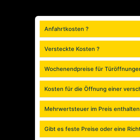
Anfahrtkosten ?
Versteckte Kosten ?
Wochenendpreise für Türöffnunge
Kosten für die Öffnung einer vers
Mehrwertsteuer im Preis enthalten
Gibt es feste Preise oder eine Richt