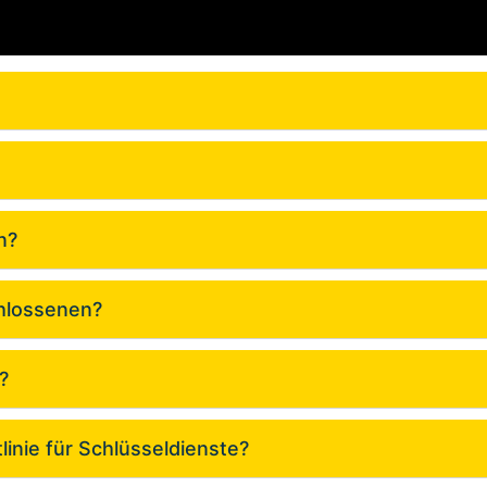
n?
chlossenen?
?
linie für Schlüsseldienste?