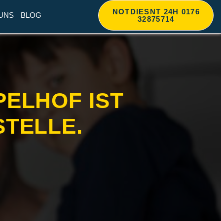
NOTDIESNT 24H 0176
UNS
BLOG
32875714
ELHOF IST
STELLE.