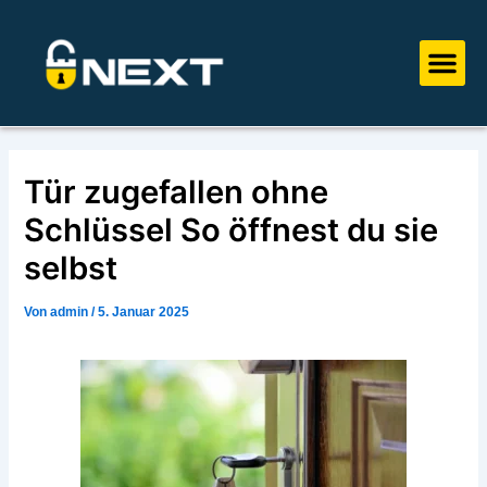
Zum
Post
Inhalt
navigation
Me
springen
Tür zugefallen ohne
Schlüssel So öffnest du sie
selbst
Von
admin
/
5. Januar 2025