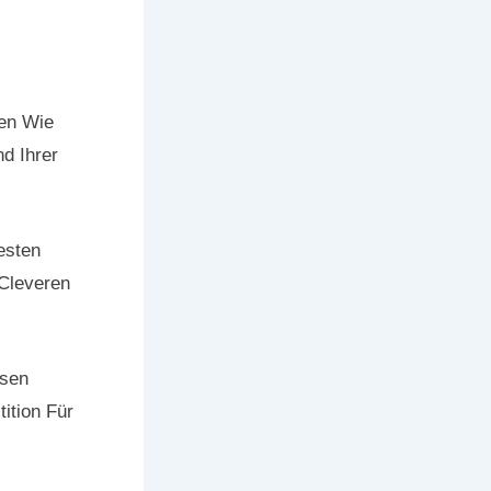
ken Wie
d Ihrer
esten
Cleveren
ssen
ition Für