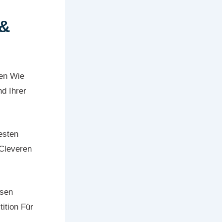
 &
ken Wie
d Ihrer
esten
Cleveren
ssen
ition Für