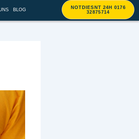
NOTDIESNT 24H 0176
UNS
BLOG
32875714