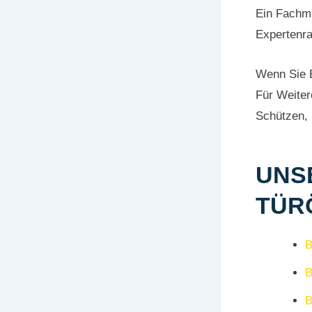
Ein Fachma
Expertenra
Wenn Sie B
Für Weiter
Schützen, 
UNS
TÜR
B
B
B