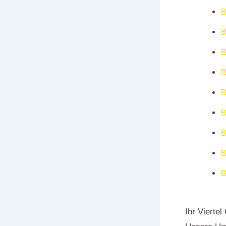
B
B
B
B
B
B
B
B
B
Ihr Vierte