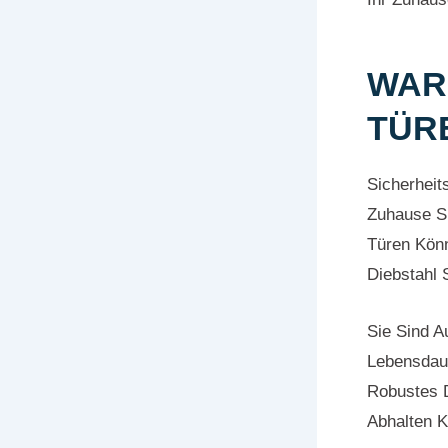
WAR
TÜR
Sicherheit
Zuhause Si
Türen Könn
Diebstahl 
Sie Sind A
Lebensdaue
Robustes D
Abhalten 