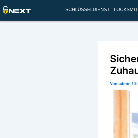
Zum
Post
SCHLÜSSELDIENST
LOCKSMIT
Inhalt
navigation
springen
Siche
Zuhau
Von
admin
/
9