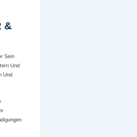
 &
er Sein
stern Und
n Und
e
hr
ädigungen