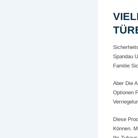
VIE
TÜR
Sicherheit
Spandau Un
Familie Si
Aber Die A
Optionen F
Verriegel
Diese Prod
Können. Mi
Ihr Zuhau