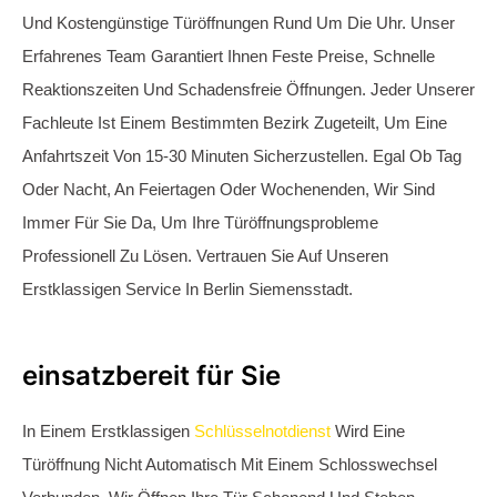
Um Die Uhr. Verlassen Sie Sich Auf Unsere Erfahrung Und
Schnelle Hilfe In Jeder Situation.
Schlüssel verloren - Was tun?
Sie Stehen Vor Ihrer Haustür Und Stellen Fest, Dass Sie Ihren
Schlüssel Verloren Haben. Das Kann Ärgerlich Sein Und Ein
Sicherheitsrisiko Darstellen, Da Jemand Unbefugten Zugang
Zu Ihrer Wohnung Erhalten Könnte. In Solch Einem Fall
Empfehle Ich Ihnen, Den Schlüsselnotdienst
Berlin
Siemensstadt Zu Kontaktieren. Sie Helfen Ihnen, Ihre Tür Zu
Öffnen Und Das Schloss Auszutauschen, Um Ihre Sicherheit
Zu Gewährleisten. Wenn Sie Ihren Gesamten Schlüsselbund
Verloren Haben, Ist Es Ratsam, Alle Betroffenen Schlösser