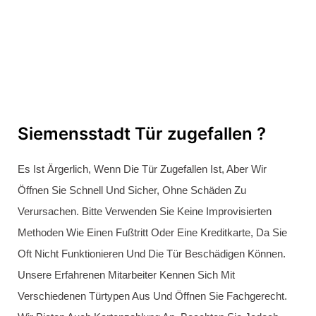
Schlüssel abgebrochen - was
tun?
Wenn Ihr Schlüssel In Spandau Abgebrochen Ist, Sind Wir
Vom NEXT Schlüsseldienst Berlin Siemensstadt Zur Stelle!
Wir Bieten Eine Schnelle Und Einfache Lösung Für Dieses
Problem. In Den Meisten Fällen Können Wir Das
Abgebrochene Stück Mit Speziellem Werkzeug Entfernen,
Damit Der
Schließzylinder
Intakt Bleibt Und Die Kosten
Niedrig Gehalten Werden.
Wenn Das Abgebrochene Stück Nicht Entfernt Werden