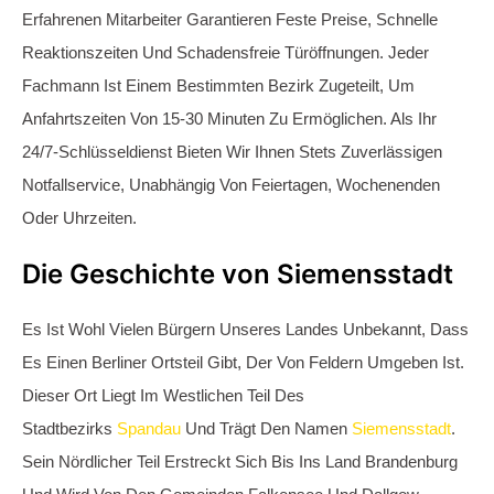
Nord
Und
Charlottenburg
An.
Das Einstige Industriegebiet Und Wohnviertel Siemensstadt
Wurde Im Laufe Des 20. Jahrhunderts Maßgeblich Von Der
Siemens AG Geprägt. Hier Entstanden Nicht Nur Bedeutende
Industrielle Anlagen, Sondern Auch Wohnsiedlungen Für Die
Mitarbeiter Des Unternehmens. Bis Heute Zählt Siemensstadt
Mit Seinen Etwa 12.000 Einwohnern Zu Den Historisch Und
Wirtschaftlich Bedeutsamen Ortsteilen Berlins. Trotz Der
Industriellen Prägung Und Der Damit Verbundenen
Anfahrtswege Können Bewohner Unseren Schlüsseldienst
Siemensstadt Zu Jeder Zeit In Anspruch Nehmen. Unser Ziel
Bleibt, Unsere Kunden Auch Unter Solchen Umständen
Schnellstmöglich Zu Erreichen Und Sie Umgehend Aus Einer
Misslichen Lage Zu Befreien.