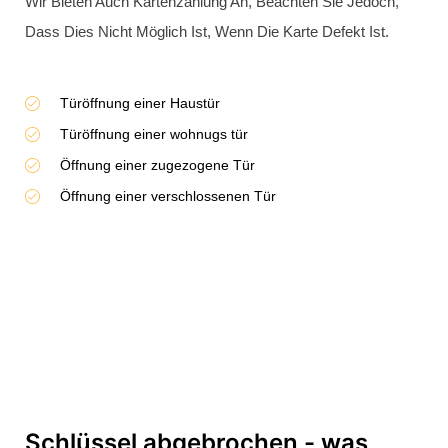
Kann, Tauschen Wir Den Schließzylinder Professionell Aus.
Unsere Monteure Sind Gut Ausgestattet Und Haben Eine
Große Auswahl An Schließzylindern In Ihren Fahrzeugen,
Um Ihre Tür Sofort Zu Sichern. Bei Jedem Neuen
Schließzylinder Erhalten Sie Mindestens Drei Neue
Schlüssel.
24H Schlüsselnotdienst
Qualifiziertes Personal
Türöffnung ohne Schäden
Beschädigungsfreie Türöffnung
Entfernung vom Abgebrochenen Schlüssel
Schlüssel steckt von innen - was