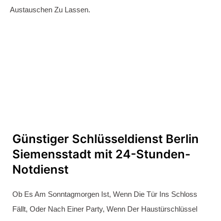
Fahrradschloss knacken in Berlin
Siemensstadt
Sie Haben Ihren Fahrradschlüssel Während Eines
Entspannten Stadtbummels Durch Berlin
Siemensstadt Verloren? Das Kann Ärgerlich Sein,
Besonders Wenn Sie Ihr Fahrradschloss Nicht Öffnen
Können. In Solchen Situationen Ist Es Wichtig, Ruhe Zu
Bewahren Und Nicht Versuchen, Das Schloss Gewaltsam
Zu Öffnen. Gewaltsame Öffnungsversuche Können Das
Schloss Beschädigen Und Sogar Das Fahrrad Beschädigen.
Stattdessen Können Sie Sich Auf Unseren
Zuverlässigen
Schlüsseldienst
In Berlin Spandau Verlassen.
Wir Sind Erfahren Darin, Fahrradschlösser Schadenfrei Zu
Öffnen Und Ihnen Zu Helfen, Wieder Mobil Zu Sein.