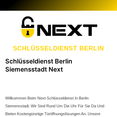
Fachmann Ist Einem Bestimmten Bezirk Zugeteilt, Um
Anfahrtszeiten Von 15-30 Minuten Zu Ermöglichen. Als Ihr
24/7-Schlüsseldienst Bieten Wir Ihnen Stets Zuverlässigen
Notfallservice, Unabhängig Von Feiertagen, Wochenenden
Oder Uhrzeiten.
Die Geschichte von Siemensstadt
Es Ist Wohl Vielen Bürgern Unseres Landes Unbekannt, Dass
Es Einen Berliner Ortsteil Gibt, Der Von Feldern Umgeben Ist.
Dieser Ort Liegt Im Westlichen Teil Des
Stadtbezirks
Spandau
Und Trägt Den Namen
Siemensstadt
.
Sein Nördlicher Teil Erstreckt Sich Bis Ins Land Brandenburg
Und Wird Von Den Gemeinden Falkensee Und Dallgow-
Döberitz Begrenzt. Innerhalb Berlins Grenzen Ihm Die
Ortsteile
Haselhorst
,
Charlottenburg-