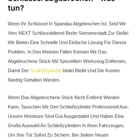
tun?
Auch Wenn Der Schlüssel Von Innen Im Zylinder Steckt,
Können Wir Ihre Tür Mit Hilfe Von
Spezialwerkzeugen Beschädigungsfrei Öffnen. Versuchen
Sie Bitte Nicht, Den Schlüssel Durchzustoßen, In Der Regel
Beschädigen Sie Dadurch Ihren Schließzylinder. Wir Helfen
Gerne – Rufen Sie Uns An. Wir Helfen Gerne – Rufen Sie
Uns An 0176 81124898.
Türöffnung garantiert
in 20-30 Minuten vor Ort
Qualifiziertes Personal
Faire Preisgestaltung