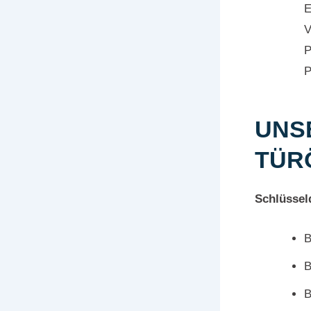
E
V
P
P
UNS
TÜR
Schlüssel
B
B
B