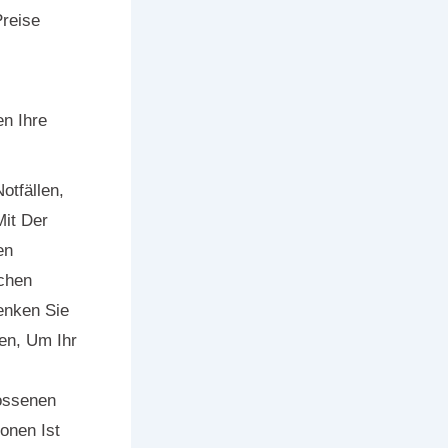
reise
n Ihre
otfällen,
it Der
en
lchen
enken Sie
en, Um Ihr
ossenen
ionen Ist