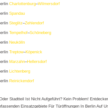
erlin
Charlottenburg
–
Wilmersdorf
erlin
Spandau
erlin
Steglitz
–
Zehlendorf
erlin
Tempelhof
–
Schöneberg
erlin
Neukölln
erlin
Treptow
–
Köpenick
erlin
Marzahn
–
Hellersdorf
erlin
Lichtenberg
erlin
Reinickendorf
l Oder Stadtteil Ist Nicht Aufgeführt? Kein Problem! Entdecke
assenden Einsatzgebiete Für Türöffnungen In Berlin Auf U