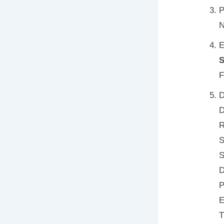
P
N
E
S
F
D
D
R
S
S
D
P
E
T