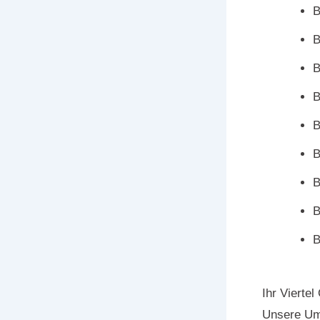
B
B
B
B
B
B
B
B
B
Ihr Vierte
Unsere Umf