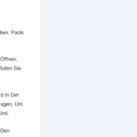
iben. Panik
 Öffnen,
Rufen Sie
d In Der
Fragen, Um
ind.
 Den