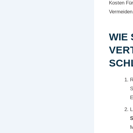
Kosten Fü
Vermeiden
WIE 
VER
SCH
R
S
E
L
S
M