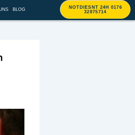
NOTDIESNT 24H 0176
UNS
BLOG
32875714
n