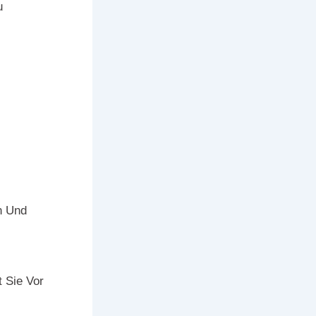
u
n Und
t Sie Vor